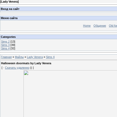
[
Lady Venera
]
Вход на сайт
Меню сайта
Home
Общение
Old f
Categories
Sims 2
[13]
Sims 3
[39]
Sims 4
[32]
Главная
»
Файлы
»
Lady Venera
»
Sims 4
Halloween doormats by Lady Venera
[ ·
Скачать удаленно
() ]