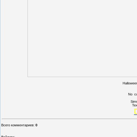
Hallowee
No cu
Sims
Tex
Всего комментариев
:
0